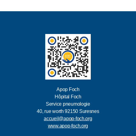
Apop Foch
Hôpital Foch
Service pneumologie
40, rue worth 92150 Suresnes
accueil@apop-foch.org
www.apop-foch.org